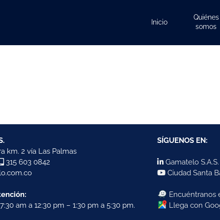
Quiénes
Inicio
somos
S.
SÍGUENOS EN:
a km. 2 vía Las Palmas
315 603 0842
Gamatelo S.A.S.
o.com.co
Ciudad Santa B
tención:
Encuéntranos
7:30 am a 12:30 pm – 1:30 pm a 5:30 pm.
Llega con Goo