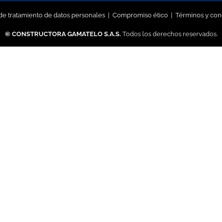
 de tratamiento de datos personales
|
Compromiso ético
|
Términos y con
© CONSTRUCTORA GAMATELO S.A.S.
Todos los derechos reservados.