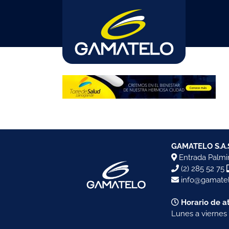
Skip
to
content
GAMATELO S.A.
Entrada Palmir
(2) 285 52 75
info@gamatel
Horario de a
Lunes a viernes 