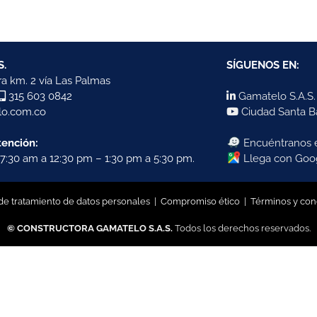
S.
SÍGUENOS EN:
a km. 2 vía Las Palmas
315 603 0842
Gamatelo S.A.S.
o.com.co
Ciudad Santa B
tención:
Encuéntranos
7:30 am a 12:30 pm – 1:30 pm a 5:30 pm.
Llega con Goo
 de tratamiento de datos personales
|
Compromiso ético
|
Términos y con
© CONSTRUCTORA GAMATELO S.A.S.
Todos los derechos reservados.