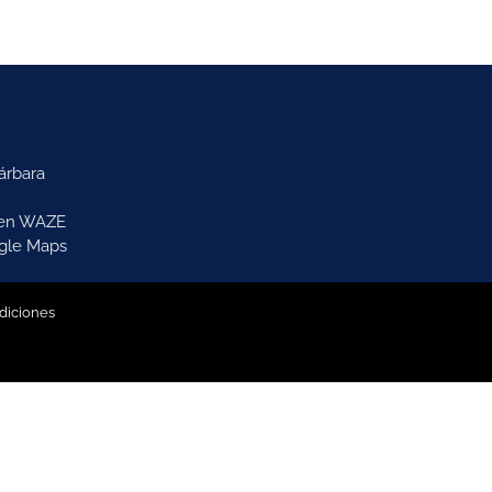
árbara
 en WAZE
gle Maps
diciones