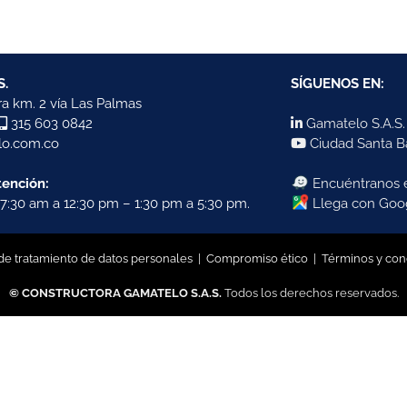
S.
SÍGUENOS EN:
a km. 2 vía Las Palmas
315 603 0842
Gamatelo S.A.S.
o.com.co
Ciudad Santa B
tención:
Encuéntranos
7:30 am a 12:30 pm – 1:30 pm a 5:30 pm.
Llega con Goo
 de tratamiento de datos personales
|
Compromiso ético
|
Términos y con
© CONSTRUCTORA GAMATELO S.A.S.
Todos los derechos reservados.