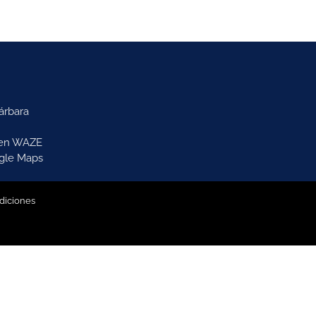
árbara
 en WAZE
gle Maps
diciones